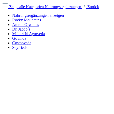
Zeige alle Kategorien
Nahrungsergänzungen
Zurück
Nahrungsergänzungen anzeigen
Rocky Mountains
Amrita Organics
Dr. Jacob´s
Maharishi Ayurveda
Govinda
Cosmoveda
Seyfrieds