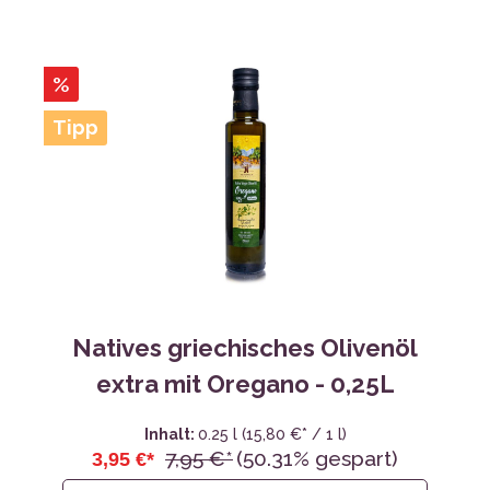
%
Tipp
Natives griechisches Olivenöl
extra mit Oregano - 0,25L
Inhalt:
0.25 l
(15,80 €* / 1 l)
7,95 €*
(50.31% gespart)
3,95 €*