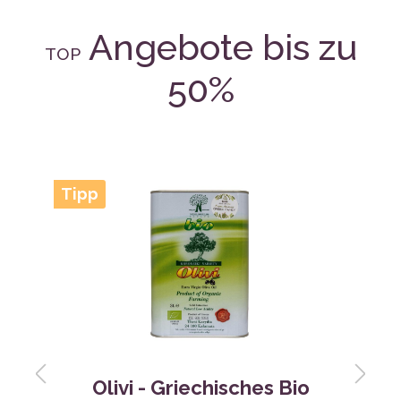
50%
Tipp
Olivi - Griechisches Bio
Natives Olivenöl Extra -
3,0L
Inhalt:
3 l
(12,33 €* / 1 l)