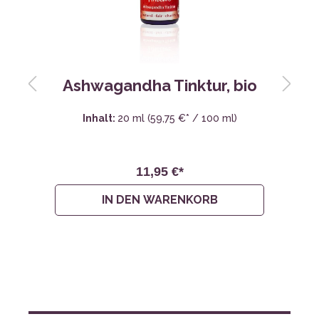
Ashwagandha Tinktur, bio
Inhalt:
20 ml
(59,75 €* / 100 ml)
11,95 €*
1
IN DEN WARENKORB
Angebote bis zu
TOP