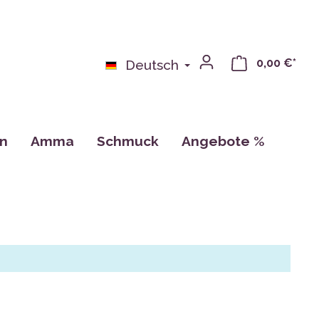
0,00 €*
Deutsch
on
Amma
Schmuck
Angebote %
bchen
Bücher
n
Kalender, Zeichnungen, Karten
Tassen
CDs