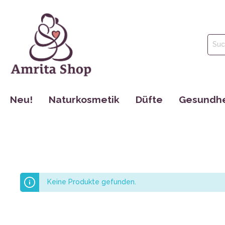
Neu!
Naturkosmetik
Düfte
Gesundhe
Gesichtspflege
Parfüm
Tinkturen
Körperpflege
Ätherische Öle
Nahrungse
Haarpflege
Hydrolate
Dr. Jacob´s
Mund Hygiene
Maharishi 
Keine Produkte gefunden.
Make Up
Cosmoveda
Rocky Moun
Bücher