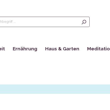
it
Ernährung
Haus & Garten
Meditati
Olivenöl, Oliven & Feigen
Saatgut
Räucherstä
rgänzungen
Tees
EM Produkte
Augenkisse
Kaffee
Bücher
Yantras
Ayurveda
tain