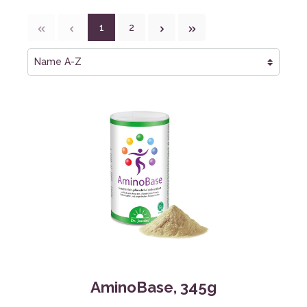
1
2
AminoBase, 345g