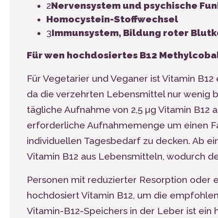
2
Nervensystem und psychische Fun
Homocystein-Stoffwechsel
3
Immunsystem, Bildung roter Blut
Für wen hochdosiertes B12 Methylcoba
Für Vegetarier und Veganer ist Vitamin B
12
da die verzehrten Lebensmittel nur wenig bi
tägliche Aufnahme von 2,5 µg Vitamin B
12
a
erforderliche Aufnahmemenge um einen Fak
individuellen Tagesbedarf zu decken. Ab ei
Vitamin B
12
aus Lebensmitteln, wodurch de
Personen mit reduzierter Resorption oder 
hochdosiert Vitamin B
12
, um die empfohlen
Vitamin-B
12
-Speichers in der Leber ist e