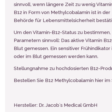
sinnvoll, wenn längere Zeit zu wenig Vitami
B
12
in Form von Methylcobalamin ist in der 
Behörde für Lebensmittelsicherheit bestäti
Um den Vitamin-B
12
-Status zu bestimmen, 
Parametern sinnvoll: Das aktive Vitamin B
12
Blut gemessen. Ein sensitiver Frühindikator
oder im Blut gemessen werden kann.
Stellungnahme
zu hochdosierten B
12
-Prod
Bestellen Sie B
12
Methylcobalamin hier im
Hersteller: Dr. Jacob´s Medical GmbH