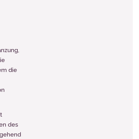
änzung,
ie
dem die
von
t
len des
ergehend