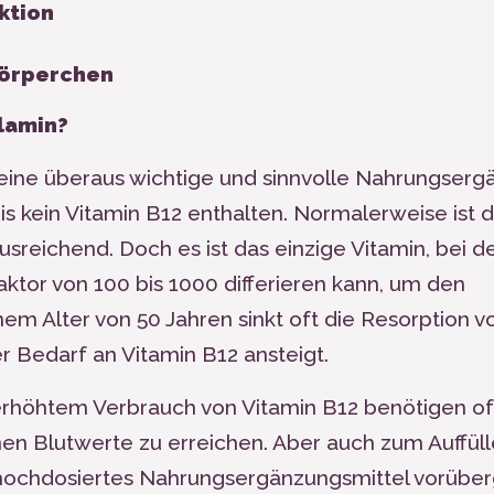
ktion
körperchen
lamin?
eine überaus wichtige und sinnvolle Nahrungserg
s kein Vitamin B
12
enthalten. Normalerweise ist d
usreichend. Doch es ist das einzige Vitamin, bei 
tor von 100 bis 1000 differieren kann, um den
nem Alter von 50 Jahren sinkt oft die Resorption 
r Bedarf an Vitamin B
12
ansteigt.
erhöhtem Verbrauch von Vitamin B
12
benötigen of
en Blutwerte zu erreichen. Aber auch zum Auffül
in hochdosiertes Nahrungsergänzungsmittel vorüb