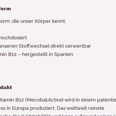
 Form
Form, die unser Körper kennt.
hochdosiert
unseren Stoffwechsel direkt verwertbar
min B
12
– hergestellt in Spanien
odukt
itamin B
12
(Mecobal
Active
) wird in einem patenti
s in Europa produziert. Das weltweit reinste