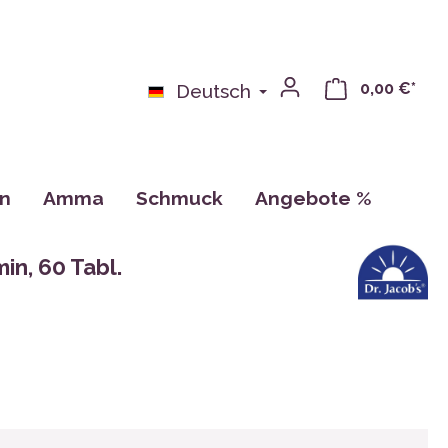
0,00 €*
Deutsch
on
Amma
Schmuck
Angebote %
bchen
Bücher
n, 60 Tabl.
n
Kalender, Zeichnungen, Karten
Tassen
CDs