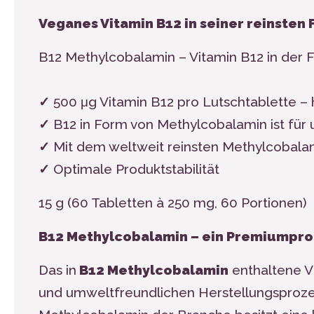
Veganes Vitamin B12 in seiner reinsten
B
12
Methylcobalamin – Vitamin B
12
in der 
✓
500 μg Vitamin B
12
pro Lutschtablette – 
✓
B
12
in Form von Methylcobalamin ist für 
✓
Mit dem weltweit reinsten Methylcobala
✓
Optimale Produktstabilität
15 g (60 Tabletten à 250 mg, 60 Portionen)
B12 Methylcobalamin – ein Premiumpr
Das in
B
12
Methylcobalamin
enthaltene V
und umweltfreundlichen Herstellungsprozes