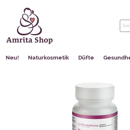
Neu!
Naturkosmetik
Düfte
Gesundhe
Gesichtspflege
Parfüm
Tinkturen
Körperpflege
Ätherische Öle
Nahrungse
Haarpflege
Hydrolate
Dr. Jacob´s
Mund Hygiene
Maharishi 
Make Up
Cosmoveda
Rocky Moun
Bücher