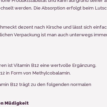
ohe Produktstabilität und kann aufgrund seiner a
chselt werden. Die Absorption erfolgt beim Luts
meckt dezent nach Kirsche und lässt sich einfa
dlichen Verpackung ist man auch unterwegs imme
ren ist Vitamin B
12
eine wertvolle Ergänzung.
B
12
in Form von Methylcobalamin.
amin B
12
trägt zu den folgenden normalen
on Müdigkeit