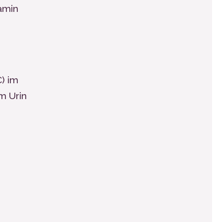
amin
) im
m Urin